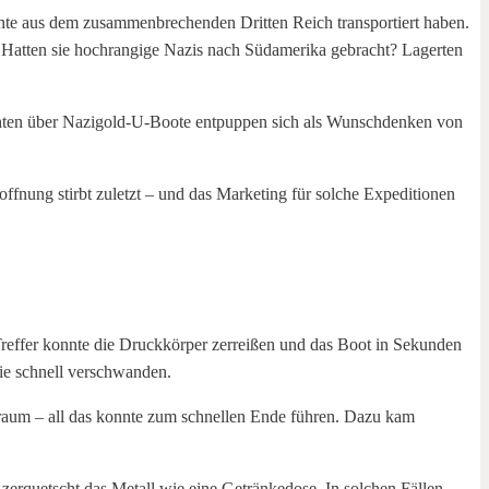
te aus dem zusammenbrechenden Dritten Reich transportiert haben.
: Hatten sie hochrangige Nazis nach Südamerika gebracht? Lagerten
ichten über Nazigold-U-Boote entpuppen sich als Wunschdenken von
fnung stirbt zuletzt – und das Marketing für solche Expeditionen
Treffer konnte die Druckkörper zerreißen und das Boot in Sekunden
ie schnell verschwanden.
eraum – all das konnte zum schnellen Ende führen. Dazu kam
zerquetscht das Metall wie eine Getränkedose. In solchen Fällen