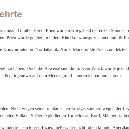
kehrte
andant Günther Prien. Prien war ein Kriegsheld der ersten Stunde – 
n. Prien wurde gefeiert, mit dem Ritterkreuz ausgezeichnet und für 
ie Konvoirouten im Nordatlantik. Am 7. März funkte Prien zum letzten 
nkt zu haben. Doch die Beweise sind dünn. Kein Wrack wurde je eindeu
eit liegt irgendwo auf dem Meeresgrund – unerreichbar und stumm.
len. Nicht wegen seiner militärischen Erfolge, sondern wegen der
Le
ürzenden Balken. Später explodierten Torpedos an Bord, Männer starbe
 wanderte – ein toter Offizier, hieß es, der nicht ruhen konnte. Abergl