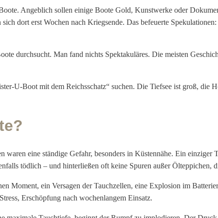
Boote. Angeblich sollen einige Boote Gold, Kunstwerke oder Dokumen
n sich dort erst Wochen nach Kriegsende. Das befeuerte Spekulationen
e Boote durchsucht. Man fand nichts Spektakuläres. Die meisten Gesch
er-U-Boot mit dem Reichsschatz“ suchen. Die Tiefsee ist groß, die Hof
te?
n waren eine ständige Gefahr, besonders in Küstennähe. Ein einziger 
alls tödlich – und hinterließen oft keine Spuren außer Ölteppichen, d
hen Moment, ein Versagen der Tauchzellen, eine Explosion im Batteri
 Stress, Erschöpfung nach wochenlangem Einsatz.
ine maximale Tauchtiefe, beginnt der Rumpf zu implodieren. Der Druck 