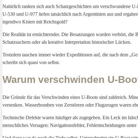
Natürlich ranken sich auch Schatzgeschichten um verschwundene U-
U-530 und U-977 liefen tatsächlich nach Argentinien aus und ergabe
irgendwo Kisten mit Reichsgold?
Die Realität ist ernüchternder. Die Besatzungen wurden verhört, di
Schatzsuchern oder als kreative Interpretation historischer Lücken.
Trotzdem tauchen immer wieder Expeditionen auf, die nach dem „Geist
schreibt sich quasi von selbst.
Warum verschwinden U-Boo
Die Gründe für das Verschwinden eines U-Boots sind zahlreich. Mine
versenken. Wasserbomben von Zerstörern oder Flugzeugen waren ebenf
Technische Defekte waren häufiger als zugegeben. Ein Leck im falsc
menschliches Versagen: Navigationsfehler, Fehlentscheidungen unter
Und dann war da noch die Tiefe selbst. Unterschreitet ein U-Boot se