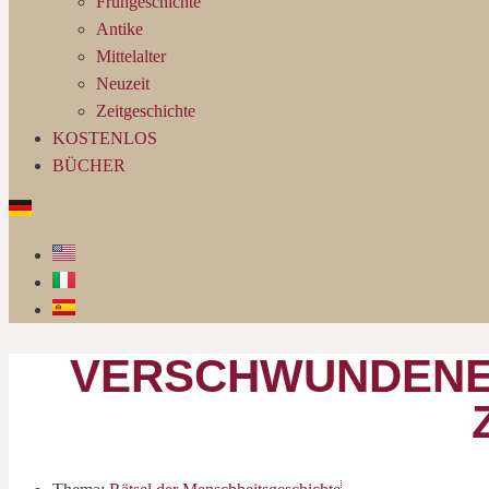
Frühgeschichte
Antike
Mittelalter
Neuzeit
Zeitgeschichte
KOSTENLOS
BÜCHER
VERSCHWUNDENE U