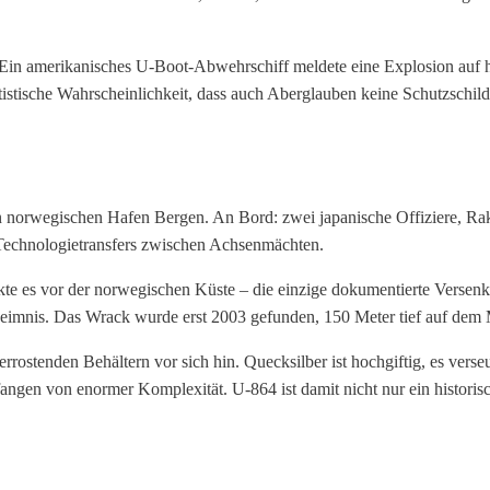
 Ein amerikanisches U-Boot-Abwehrschiff meldete eine Explosion auf h
atistische Wahrscheinlichkeit, dass auch Aberglauben keine Schutzsch
den norwegischen Hafen Bergen. An Bord: zwei japanische Offiziere, 
s Technologietransfers zwischen Achsenmächten.
e es vor der norwegischen Küste – die einzige dokumentierte Versenk
eimnis. Das Wrack wurde erst 2003 gefunden, 150 Meter tief auf dem
rrostenden Behältern vor sich hin. Quecksilber ist hochgiftig, es ver
fangen von enormer Komplexität. U-864 ist damit nicht nur ein histori