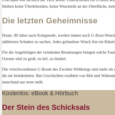
bleiben keine Überlebenden, keine Wrackteile an der Oberfläche, kei
Die letzten Geheimnisse
Heute, 80 Jahre nach Kriegsende, werden immer noch U-Boot-Wracks e
stählernen Schatten zu suchen. Jedes gefundene Wrack löst ein Rätse
Für die Angehörigen der vermissten Besatzungen bringen solche Fund
Ozeane sind zu groß, zu tief, zu dunkel.
Die verschwundenen U-Boote des Zweiten Weltkriegs sind mehr als mil
die nie heimkehrten. Ihre Geschichten erzählen von Mut und Wahnsinn
manchmal nur neue stellt.
Kostenlos: eBook & Hörbuch
Der Stein des Schicksals