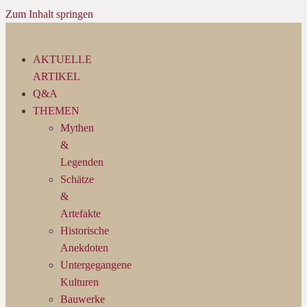
Zum Inhalt springen
AKTUELLE
ARTIKEL
Q&A
THEMEN
Mythen
&
Legenden
Schätze
&
Artefakte
Historische
Anekdoten
Untergegangene
Kulturen
Bauwerke