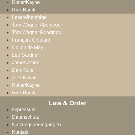
Kotler/Kayne
Rick Banik
Lesereihenfolge
Tom Wagner Abenteuer
Tom Wagner Roadtrips
François Cloutard
Hellen de Mey
Leo Gardner
James Acton
Dan Kotler
Alex Kayne
Kotler/Kayne
Rick Banik
Law & Order
Impressum
Datenschutz
Nutzungsbedingungen
Kontakt