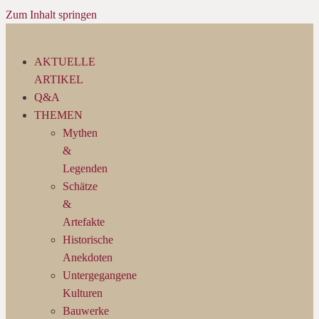
Zum Inhalt springen
AKTUELLE
ARTIKEL
Q&A
THEMEN
Mythen
&
Legenden
Schätze
&
Artefakte
Historische
Anekdoten
Untergegangene
Kulturen
Bauwerke