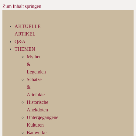
Zum Inhalt springen
AKTUELLE
ARTIKEL
Q&A
THEMEN
Mythen
&
Legenden
Schätze
&
Artefakte
Historische
Anekdoten
Untergegangene
Kulturen
Bauwerke