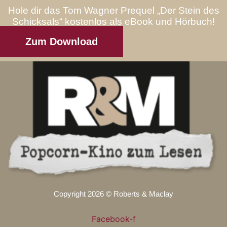
Hole dir das Tom Wagner Prequel „Der Stein des
Schicksals“ kostenlos als eBook und Hörbuch!
Zum Download
Copyright 2026 © Roberts & Maclay
Facebook-f