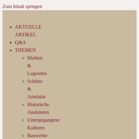
Zum Inhalt springen
AKTUELLE
ARTIKEL
Q&A
THEMEN
Mythen
&
Legenden
Schätze
&
Artefakte
Historische
Anekdoten
Untergegangene
Kulturen
Bauwerke