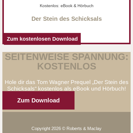
Kostenlos: eBook & Hörbuch
Der Stein des Schicksals
Zum kostenlosen Download
SEITENWEISE SPANNUNG:
KOSTENLOS
Hole dir das Tom Wagner Prequel „Der Stein des
Schicksals“ kostenlos als eBook und Hörbuch!
Zum Download
Copyright 2026 © Roberts & Maclay