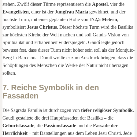
stehen. Zwölf dieser Türme repräsentieren die
Apostel
, vier die
Evangelisten
, einer ist der
Jungfrau Maria
gewidmet, und der
höchste Turm, mit einer geplanten Höhe von
172,5 Metern
,
symbolisiert
Jesus Christus
. Dieser höchste Turm wird die Basilika
zur höchsten Kirche der Welt machen und soll Gaudís Vision von
Spiritualität und Erhabenheit widerspiegeln.
Gaudí legte jedoch
bewusst fest, dass dieser Turm nicht höher sein soll als der Montjuïc-
Berg in Barcelona. Damit wollte er zum Ausdruck bringen, dass die
Schöpfungen des Menschen die Werke der Natur nicht überragen
sollten.
7. Reiche Symbolik in den
Fassaden
Die Sagrada Familia ist durchzogen von
tiefer religiöser Symbolik
.
Gaudí gestaltete die drei Hauptfassaden der Basilika – die
Geburtsfassade
, die
Passionsfassade
und die
Fassade der
Herrlichkeit
– mit Darstellungen aus dem Leben Jesu Christi. Jede