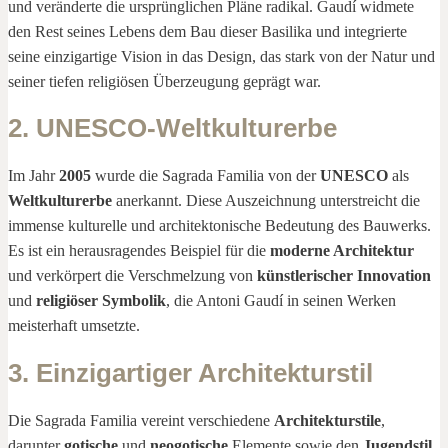
und veränderte die ursprünglichen Pläne radikal. Gaudí widmete
den Rest seines Lebens dem Bau dieser Basilika und integrierte
seine einzigartige Vision in das Design, das stark von der Natur und
seiner tiefen religiösen Überzeugung geprägt war.
2. UNESCO-Weltkulturerbe
Im Jahr
2005
wurde die Sagrada Familia von der
UNESCO
als
Weltkulturerbe
anerkannt. Diese Auszeichnung unterstreicht die
immense kulturelle und architektonische Bedeutung des Bauwerks.
Es ist ein herausragendes Beispiel für die
moderne Architektur
und verkörpert die Verschmelzung von
künstlerischer Innovation
und
religiöser Symbolik
, die Antoni Gaudí in seinen Werken
meisterhaft umsetzte.
3. Einzigartiger Architekturstil
Die Sagrada Familia vereint verschiedene
Architekturstile
,
darunter
gotische
und
neogotische
Elemente sowie den
Jugendstil