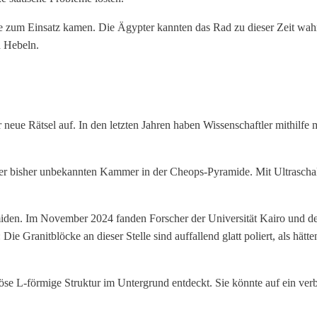
 zum Einsatz kamen. Die Ägypter kannten das Rad zu dieser Zeit wahrsc
d Hebeln.
neue Rätsel auf. In den letzten Jahren haben Wissenschaftler mithilf
er bisher unbekannten Kammer in der Cheops-Pyramide. Mit Ultraschal
amiden. Im November 2024 fanden Forscher der Universität Kairo und d
ie Granitblöcke an dieser Stelle sind auffallend glatt poliert, als hät
 L-förmige Struktur im Untergrund entdeckt. Sie könnte auf ein verbor