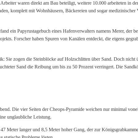
rbeiter waren direkt am Bau beteiligt, weitere 10.000 arbeiteten in de
efunden, komplett mit Wohnhäusern, Bäckereien und sogar medizinisch
and ein Papyrustagebuch eines Hafenverwalters namens Merer, der bes
Projekts. Forscher haben Spuren von Kanälen entdeckt, die eigens gegr
ik: Sie zogen die Steinblöcke auf Holzschlitten über Sand. Doch nich
uchteter Sand die Reibung um bis zu 50 Prozent verringert. Die Sandkö
ubend. Die vier Seiten der Cheops-Pyramide weichen nur minimal vone
ine unglaubliche Leistung.
 47 Meter langer und 8,5 Meter hoher Gang, der zur Königsgrabkammer f
 statische Probleme lösten.