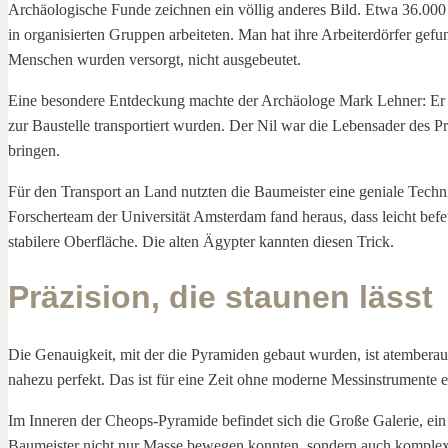
Archäologische Funde zeichnen ein völlig anderes Bild. Etwa 36.000 A
in organisierten Gruppen arbeiteten. Man hat ihre Arbeiterdörfer g
Menschen wurden versorgt, nicht ausgebeutet.
Eine besondere Entdeckung machte der Archäologe Mark Lehner: Er f
zur Baustelle transportiert wurden. Der Nil war die Lebensader des 
bringen.
Für den Transport an Land nutzten die Baumeister eine geniale Techn
Forscherteam der Universität Amsterdam fand heraus, dass leicht befe
stabilere Oberfläche. Die alten Ägypter kannten diesen Trick.
Präzision, die staunen lässt
Die Genauigkeit, mit der die Pyramiden gebaut wurden, ist atembera
nahezu perfekt. Das ist für eine Zeit ohne moderne Messinstrumente e
Im Inneren der Cheops-Pyramide befindet sich die Große Galerie, ein
Baumeister nicht nur Masse bewegen konnten, sondern auch komplexe