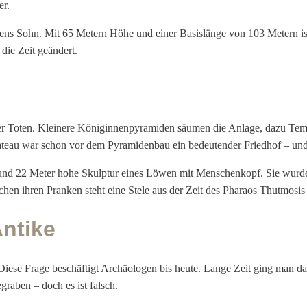
er.
ens Sohn. Mit 65 Metern Höhe und einer Basislänge von 103 Metern ist 
 die Zeit geändert.
 der Toten. Kleinere Königinnenpyramiden säumen die Anlage, dazu Te
teau war schon vor dem Pyramidenbau ein bedeutender Friedhof – und
 und 22 Meter hohe Skulptur eines Löwen mit Menschenkopf. Sie wurde 
hen ihren Pranken steht eine Stele aus der Zeit des Pharaos Thutmosis
ntike
 Diese Frage beschäftigt Archäologen bis heute. Lange Zeit ging man d
egraben – doch es ist falsch.