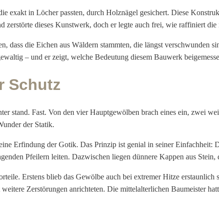
die exakt in Löcher passten, durch Holznägel gesichert. Diese Konstrukt
störte dieses Kunstwerk, doch er legte auch frei, wie raffiniert die m
en, dass die Eichen aus Wäldern stammten, die längst verschwunden s
 gewaltig – und er zeigt, welche Bedeutung diesem Bauwerk beigemess
r Schutz
ter stand. Fast. Von den vier Hauptgewölben brach eines ein, zwei wei
Wunder der Statik.
Erfindung der Gotik. Das Prinzip ist genial in seiner Einfachheit: Di
agenden Pfeilern leiten. Dazwischen liegen dünnere Kappen aus Stein, di
eile. Erstens blieb das Gewölbe auch bei extremer Hitze erstaunlich st
 weitere Zerstörungen anrichteten. Die mittelalterlichen Baumeister ha