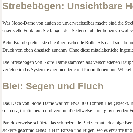
Strebebögen: Unsichtbare H
Was Notre-Dame von außen so unverwechselbar macht, sind die Strebe
essenzielle Funktion: Sie fangen den Seitenschub der hohen Gewölbe 
Beim Brand spielten sie eine überraschende Rolle. Als das Dach bran
Druck von oben drastisch zunahm. Ohne diese mittelalterliche Ingenie
Die Strebebögen von Notre-Dame stammen aus verschiedenen Bauphasen
verfeinerte das System, experimentierte mit Proportionen und Winkel
Blei: Segen und Fluch
Das Dach von Notre-Dame war mit etwa 300 Tonnen Blei gedeckt. Be
schmolz, tropfte herab und verdampfte teilweise – mit gravierenden Fo
Paradoxerweise schützte das schmelzende Blei vermutlich einige Bereich
sickerte geschmolzenes Blei in Ritzen und Fugen, wo es erstarrte und