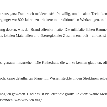
rer aus ganz Frankreich meldeten sich freiwillig, um die alten Techn
rgänger vor 800 Jahren zu arbeiten: mit traditionellen Werkzeugen, trad
ng dessen, was der Brand offenbart hatte: Die mittelalterlichen Baume
aus lokalen Materialien und überregionaler Zusammenarbeit – all das ist n
genauer hinzusehen. Die Kathedrale, die wir zu kennen glaubten, off
uch, keine detaillierten Pläne. Ihr Wissen steckte in den Strukturen sel
lich gewesen. Und das ist vielleicht die größte Lektion: Wahre Meiste
rstanden, was wirklich trägt.