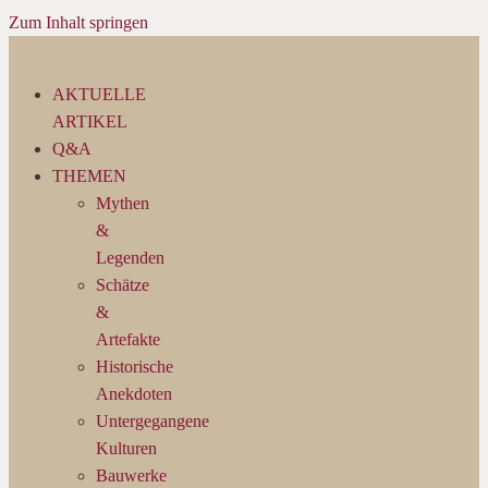
Zum Inhalt springen
AKTUELLE
ARTIKEL
Q&A
THEMEN
Mythen
&
Legenden
Schätze
&
Artefakte
Historische
Anekdoten
Untergegangene
Kulturen
Bauwerke