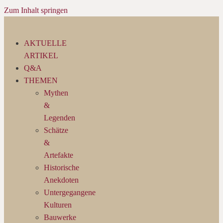
Zum Inhalt springen
AKTUELLE
ARTIKEL
Q&A
THEMEN
Mythen
&
Legenden
Schätze
&
Artefakte
Historische
Anekdoten
Untergegangene
Kulturen
Bauwerke