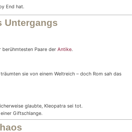
py End hat.
es Untergangs
er berühmtesten Paare der
Antike
.
m träumten sie von einem Weltreich – doch Rom sah das
cherweise glaubte, Kleopatra sei tot.
 einer Giftschlange.
Chaos