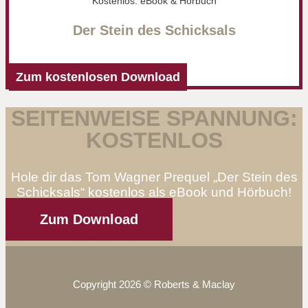
Kostenlos: eBook & Hörbuch
Der Stein des Schicksals
Zum kostenlosen Download
SEITENWEISE SPANNUNG:
KOSTENLOS
Hole dir das Tom Wagner Prequel „Der Stein des
Schicksals“ kostenlos als eBook und Hörbuch!
Zum Download
Copyright 2026 © Roberts & Maclay