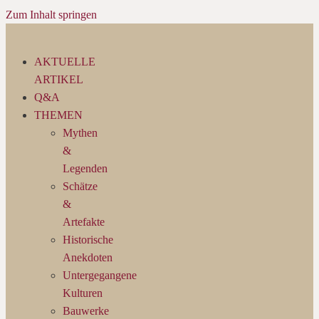
Zum Inhalt springen
AKTUELLE
ARTIKEL
Q&A
THEMEN
Mythen
&
Legenden
Schätze
&
Artefakte
Historische
Anekdoten
Untergegangene
Kulturen
Bauwerke