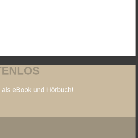
TENLOS
s als eBook und Hörbuch!