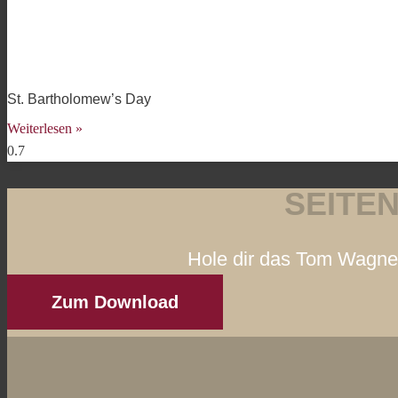
St. Bartholomew’s Day
Weiterlesen »
SEITE
Hole dir das Tom Wagner
Zum Download