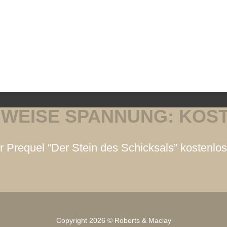
NWEISE SPANNUNG: KOS
 Prequel “Der Stein des Schicksals” kostenlo
Copyright 2026 © Roberts & Maclay