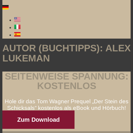
AUTOR (BUCHTIPPS):
ALEX
LUKEMAN
SEITENWEISE SPANNUNG:
KOSTENLOS
Hole dir das Tom Wagner Prequel „Der Stein des
Schicksals“ kostenlos als eBook und Hörbuch!
Zum Download