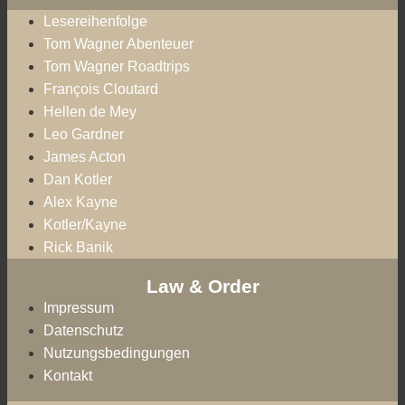
Lesereihenfolge
Tom Wagner Abenteuer
Tom Wagner Roadtrips
François Cloutard
Hellen de Mey
Leo Gardner
James Acton
Dan Kotler
Alex Kayne
Kotler/Kayne
Rick Banik
Law & Order
Impressum
Datenschutz
Nutzungsbedingungen
Kontakt